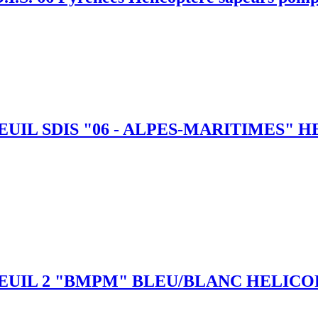
UIL SDIS "06 - ALPES-MARITIMES" H
IL 2 "BMPM" BLEU/BLANC HELICOPTERE