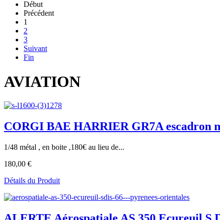
Début
Précédent
1
2
3
Suivant
Fin
AVIATION
CORGI BAE HARRIER GR7A escadron n°1 d
1/48 métal , en boite ,180€ au lieu de...
180,00 €
Détails du Produit
ALERTE Aérospatiale AS 350 Ecureuil S.D.