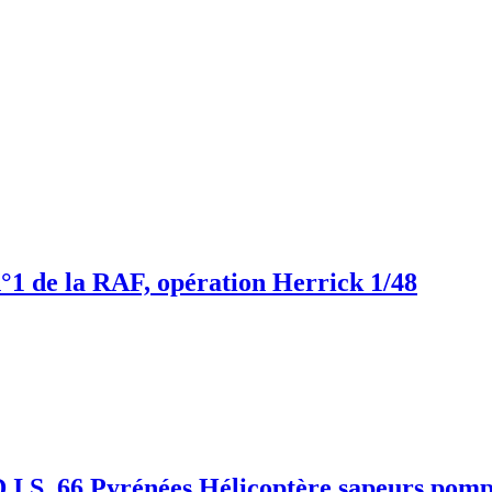
e la RAF, opération Herrick 1/48
I.S. 66 Pyrénées Hélicoptère sapeurs pomp