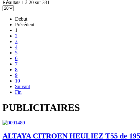
Résultats 1 à 20 sur 331
Début
Précédent
1
2
3
4
5
6
7
8
9
10
Suivant
Fin
PUBLICITAIRES
ALTAYA CITROEN HEULIEZ T55 de 19