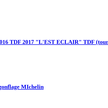
F 2017 "L'EST ECLAIR" TDF (tour de F
onflage MIchelin