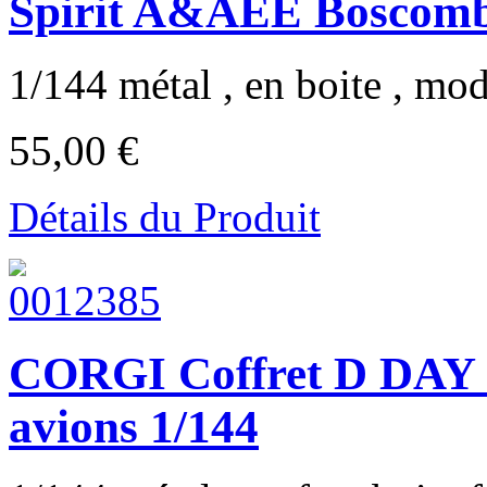
Spirit A&AEE Boscomb
1/144 métal , en boite , modè
55,00 €
Détails du Produit
CORGI Coffret D DAY 6
avions 1/144