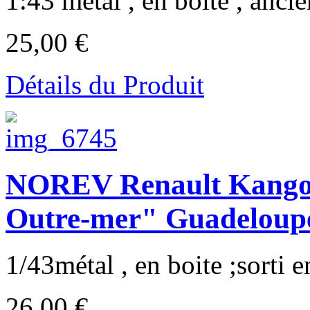
1:43 métal , en boite , anci
25,00 €
Détails du Produit
NOREV Renault Kango
Outre-mer" Guadeloup
1/43métal , en boite ;sorti en
26,00 €