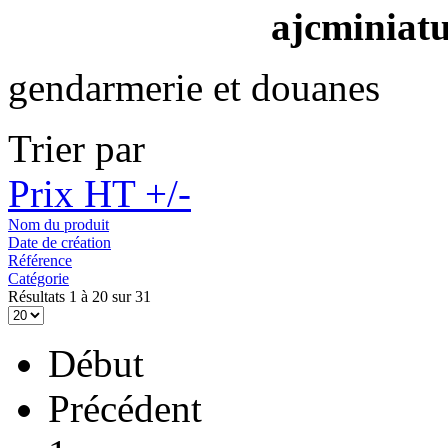
ajcminiat
gendarmerie et douanes
Trier par
Prix HT +/-
Nom du produit
Date de création
Référence
Catégorie
Résultats 1 à 20 sur 31
Début
Précédent