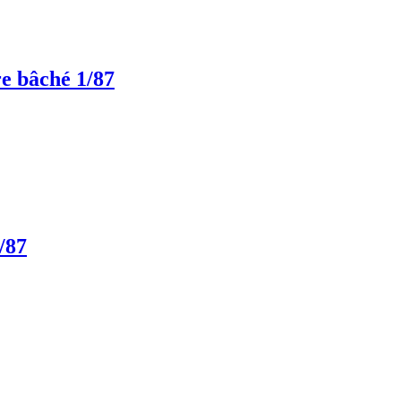
 bâché 1/87
/87