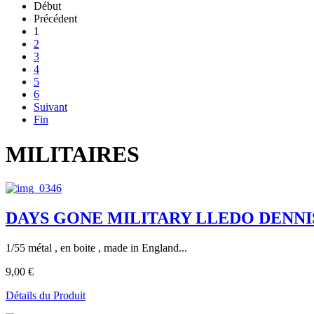
Début
Précédent
1
2
3
4
5
6
Suivant
Fin
MILITAIRES
DAYS GONE MILITARY LLEDO DENNIS L
1/55 métal , en boite , made in England...
9,00 €
Détails du Produit