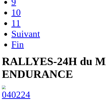
9
10
11
Suivant
Fin
RALLYES-24H du 
ENDURANCE