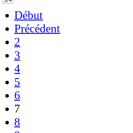
Début
Précédent
2
3
4
5
6
7
8