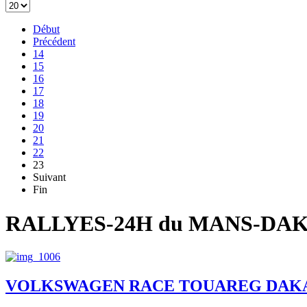
Début
Précédent
14
15
16
17
18
19
20
21
22
23
Suivant
Fin
RALLYES-24H du MANS-D
VOLKSWAGEN RACE TOUAREG DAKA