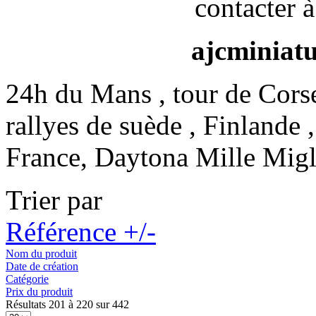
contacter à
ajcminiat
24h du Mans , tour de Cors
rallyes de suède , Finlande 
France, Daytona Mille Migl
Trier par
Référence +/-
Nom du produit
Date de création
Catégorie
Prix du produit
Résultats 201 à 220 sur 442