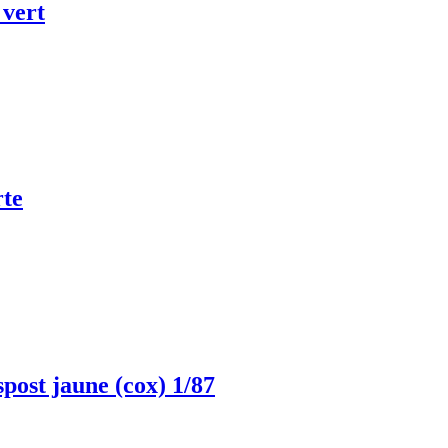
vert
te
ost jaune (cox) 1/87