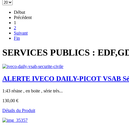
Début
Précédent
1
2
Suivant
Fin
SERVICES PUBLICS : EDF,GD
ALERTE IVECO DAILY-PICOT VSAB Sécu
1:43 résine , en boite , série très...
130,00 €
Détails du Produit