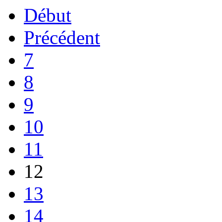
Début
Précédent
7
8
9
10
11
12
13
14