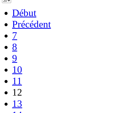
Début
Précédent
7
8
9
10
11
12
13