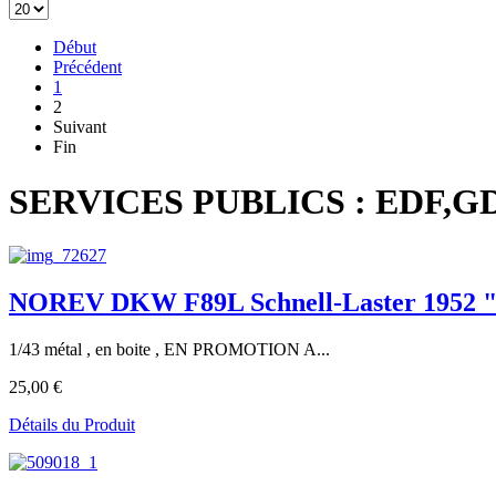
Début
Précédent
1
2
Suivant
Fin
SERVICES PUBLICS : EDF,GD
NOREV DKW F89L Schnell-Laster 1952 "D
1/43 métal , en boite , EN PROMOTION A...
25,00 €
Détails du Produit